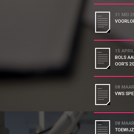
31 MEI 2
VOORLOP
15 APRIL
BOLS AA
OOR’S 2
08 MAAR
VWS SPE
08 MAAR
TOEWIJZ